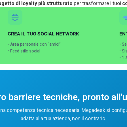
ogetto di loyalty più strutturato
per trasformare i tuoi
c
CREA IL TUO SOCIAL NETWORK
EN
• Area personale con “amici”
• Se
• Feed stile social
• S
• 1
o barriere tecniche, pronto all'
a competenza tecnica necessaria. Megadesk si configu
adatta alla tua azienda, non il contrario.