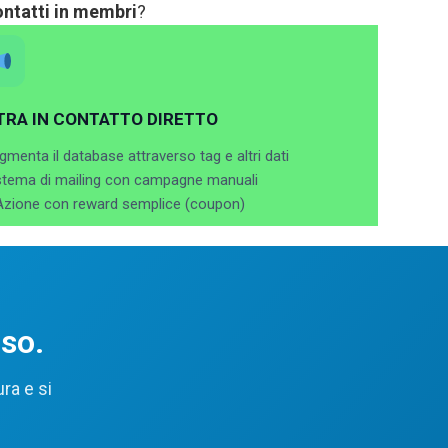
ontatti in membri
?
TRA IN CONTATTO DIRETTO
gmenta il database attraverso tag e altri dati
istema di mailing con campagne manuali
 Azione con reward semplice (coupon)
uso.
ra e si