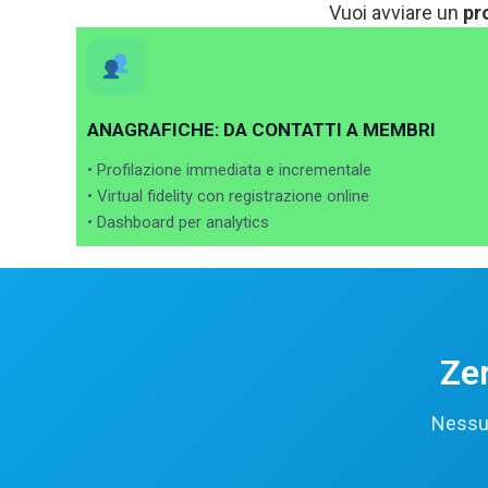
Vuoi avviare un
pr
ANAGRAFICHE: DA CONTATTI A MEMBRI
• Profilazione immediata e incrementale
• Virtual fidelity con registrazione online
• Dashboard per analytics
Zer
Nessun