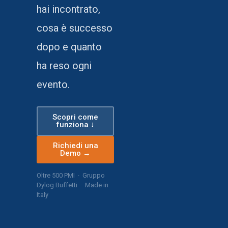
hai incontrato,
cosa è successo
dopo e quanto
ha reso ogni
evento.
Scopri come
funziona ↓
Richiedi una
Demo →
Oltre 500 PMI · Gruppo
Dylog Buffetti · Made in
Italy