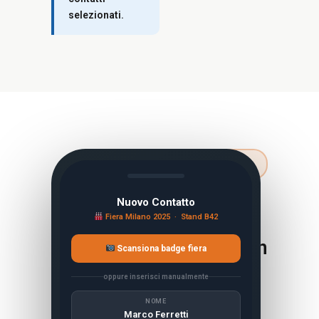
selezionati.
DURANTE LA
FIERA
Ogni
Nuovo Contatto
Fiera Milano 2025 · Stand B42
incontro
registrato in
Scansiona badge fiera
30 secondi.
oppure inserisci manualmente
Anche
NOME
senza
Marco Ferretti