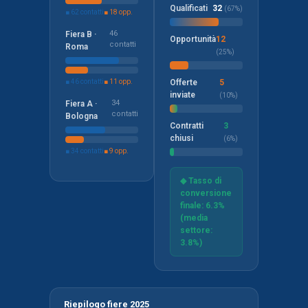
Qualificati
32
(67%)
■ 62 contatti
■ 18 opp.
46
Fiera B ·
Opportunità
12
contatti
Roma
(25%)
■ 46 contatti
■ 11 opp.
Offerte
5
inviate
(10%)
34
Fiera A ·
contatti
Bologna
Contratti
3
chiusi
(6%)
■ 34 contatti
■ 9 opp.
◆ Tasso di
conversione
finale: 6.3%
(media
settore:
3.8%)
Riepilogo fiere 2025