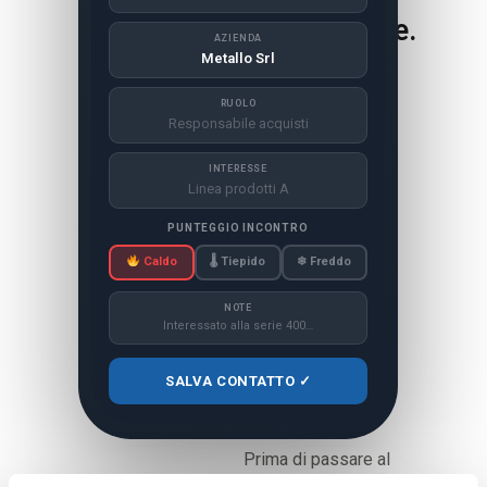
connessione.
AZIENDA
Metallo Srl
Allo stand non hai
tempo da perdere.
RUOLO
Responsabile acquisti
Con l’app mobile di
Easyone registri il
INTERESSE
contatto sul
Linea prodotti A
momento: nome,
PUNTEGGIO INCONTRO
azienda, interesse,
Caldo
🌡 Tiepido
❄ Freddo
note sull’incontro.
NOTE
Oppure inquadri il
Interessato alla serie 400…
badge della fiera e i
dati si compilano
SALVA CONTATTO ✓
automaticamente.
Prima di passare al