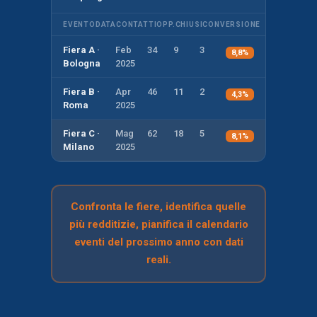
EVENTO
DATA
CONTATTI
OPP.
CHIUSI
CONVERSIONE
Fiera A ·
Feb
34
9
3
8,8%
Bologna
2025
Fiera B ·
Apr
46
11
2
4,3%
Roma
2025
Fiera C ·
Mag
62
18
5
8,1%
Milano
2025
Confronta le fiere, identifica quelle
più redditizie, pianifica il calendario
eventi del prossimo anno con dati
reali.