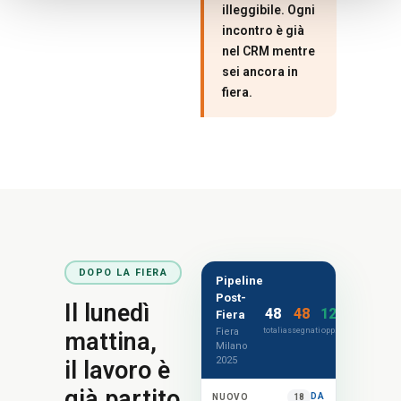
illeggibile. Ogni
incontro è già
nel CRM mentre
sei ancora in
fiera.
DOPO LA FIERA
Pipeline
Post-
Il lunedì
48
48
12
Fiera
Fiera
totali
assegnati
opp.
mattina,
Milano
2025
il lavoro è
già partito.
DA
NUOVO
18