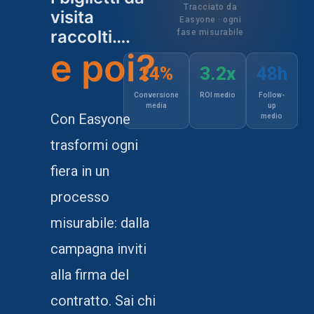
Tracciato da
visita
Easyone · ogni
raccolti….
fase misurabile
e poi?
24%
3.2x
48h
Conversione
ROI medio
Follow-
media
up
Con Easyone
medio
trasformi ogni
fiera in un
processo
misurabile: dalla
campagna inviti
alla firma del
contratto. Sai chi