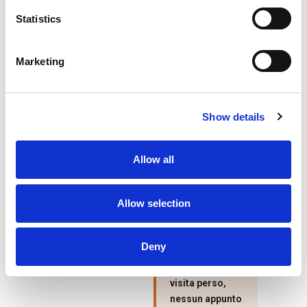
dell’incontro: caldo,
Statistics
tiepido, freddo
Note vocali o
✓
Marketing
testuali sull’incontro
Funziona offline
,
✓
sincronizzazione
Show details
automatica al
ritorno
Allow all
Foto del materiale
✓
scambiato o del
prodotto discusso
Allow selection
Deny
◆
Nessun
biglietto da
visita perso,
nessun appunto