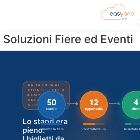
Soluzioni Fiere ed Eventi
DALLA FIERA AL
CLIENTE · CICLO
COMPLETO IN UN
50
12
4
UNICO
STRUMENTO
contatti
opportunità
client
Lo stand era
pieno.
Durante la fiera
Post follow-up
Risultato 
I biglietti da