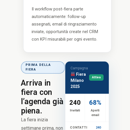
Il workflow post-fiera parte
automaticamente: follow-up
assegnati, email di ringraziamento
inviate, opportunità create nel CRM
con KPI misurabili per ogni evento.
PRIMA DELLA
Campagna
FIERA
Fiera
Attiva
Milano
Arriva in
2025
fiera con
l’agenda già
240
68%
34
piena.
Invitati
Aperti
Confermati
email
La fiera inizia
settimane prima, non
CONTATTI
240