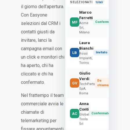
SELEZIONATI
totali
il giorno dell’apertura.
Marco
Con Easyone
Ferretti
MF
Confermato
selezioni dal CRM i
Acme
Srl,
contatti giusti da
Milano
invitare, lanci la
Laura
campagna email con
Bianchi
LB
Invitato
Rossi
un click e monitori chi
Impianti,
Torino
ha aperto, chi ha
cliccato e chi ha
Giulio
Verdi
Da
confermato.
GV
TechParts
chiamare
SpA,
Roma
Nel frattempo il team
commerciale avvia le
Anna
Conti
chiamate di
AC
Confermato
Global
Tools
telemarketing per
Srl
fissare appuntamenti