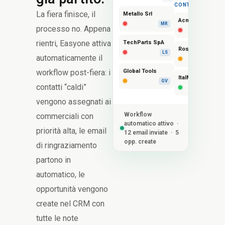
1
CONTATTARE
La fiera finisce, il
Metallo Srl
Acme Srl
MR
processo no. Appena
MR
rientri, Easyone attiva
TechParts SpA
Rossi Impianti
LS
automaticamente il
LS
Global Tools
workflow post-fiera: i
ItalMec
GV
contatti “caldi”
GV
vengono assegnati ai
Workflow
commerciali con
automatico attivo ·
priorità alta, le email
12 email inviate · 5
opp. create
di ringraziamento
partono in
automatico, le
opportunità vengono
create nel CRM con
tutte le note