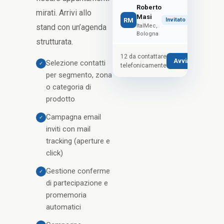
Roberto
mirati. Arrivi allo
Masi
RM
Invitato
stand con un’agenda
ItalMec,
Bologna
strutturata.
12 da contattare
Avvia telemarket
Selezione contatti
✓
telefonicamente
per segmento, zona
o categoria di
prodotto
Campagna email
✓
inviti con mail
tracking (aperture e
click)
Gestione conferme
✓
di partecipazione e
promemoria
automatici