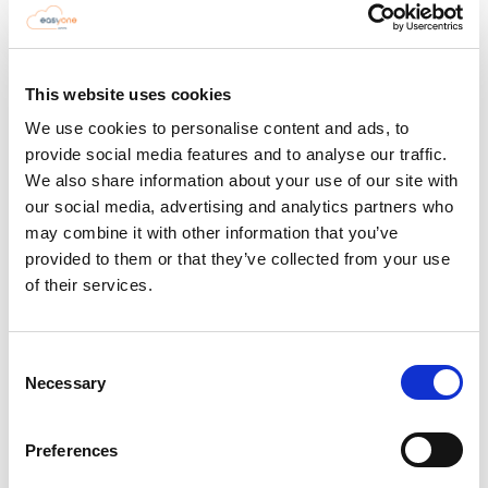
prossimo visitatore
assegni un punteggio
all’incontro. Quella
This website uses cookies
valutazione diventerà
We use cookies to personalise content and ads, to
la priorità del follow-
provide social media features and to analyse our traffic.
up post-fiera per ogni
We also share information about your use of our site with
commerciale.
our social media, advertising and analytics partners who
may combine it with other information that you’ve
Registrazione
✓
provided to them or that they’ve collected from your use
contatto da app
of their services.
mobile iOS e
Android
Scansione badge
Consent
✓
Necessary
fiera con
Selection
compilazione
automatica dei dati
Preferences
Scoring
✓